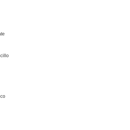
ate
cillo
ico