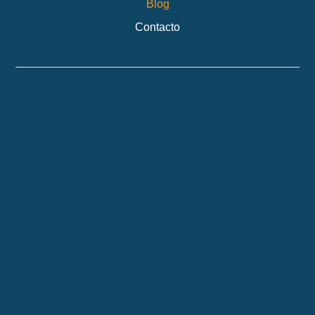
Blog
Contacto
Información de contacto
Dirección:
Calle Valmojado 177, Madrid
Teléfono:
622 264 192
Correo electrónico:
contacto@setdiseñointerior.es
Legal
Aviso legal